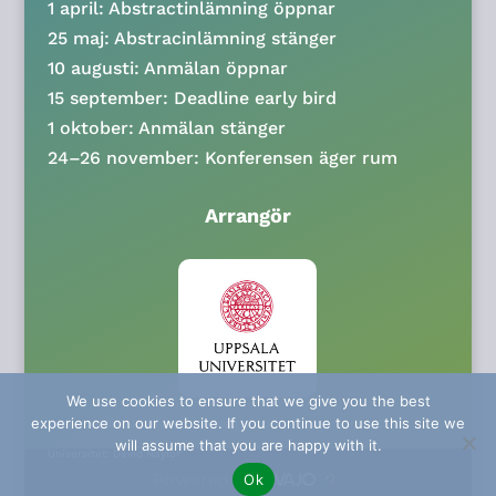
1 april: Abstractinlämning öppnar
25 maj: Abstracinlämning stänger
10 augusti: Anmälan öppnar
15 september: Deadline early bird
1 oktober: Anmälan stänger
24–26 november: Konferensen äger rum
Arrangör
We use cookies to ensure that we give you the best
experience on our website. If you continue to use this site we
Image credits:
Illustration i banner: Kimberly Norrman. Uppsala
will assume that you are happy with it.
Universitet: David Naylor
Powered by
Ok